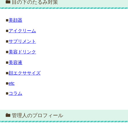
目の下のたるみ対策
■
美顔器
■
アイクリーム
■
サプリメント
■
美容ドリンク
■
美容液
■
顔エクササイズ
■
etc
■
コラム
管理人のプロフィール