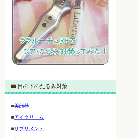
目の下のたるみ対策
■
美顔器
■
アイクリーム
■
サプリメント