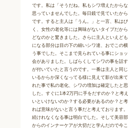
です。私は「そうだね。私もシワ増えたからな
思っていませんでした。毎日鏡で見ていたから
です。すると主人は「うん。」と一言、私はび
く、女性の老化等には興味がないタイプだから
どなのかと驚きました。さらに主人といえども
になる部分は目の下の細いシワ達、おでこの横
う事でした。そこまで見られている事にショッ
会がありました。しばらくしてシワの事を話す
が付いていたと言うのです。一番は主人と同じ
いるからか深くなってる様に見えて影が出来て
れた事で私の老化、シワの増加は確定したと思
した。すぐに1本2万円に手をだすのか？と考
いといけないのか？する必要があるのか？と考
れば意味がないと言う事だと考えております。
続けれなくなる事は明白でした。そして美容部
からのインナーケアが大切だと学んだので今こ