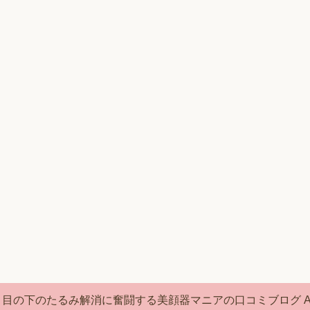
(C) 2026 目の下のたるみ解消に奮闘する美顔器マニアの口コミブログ
A