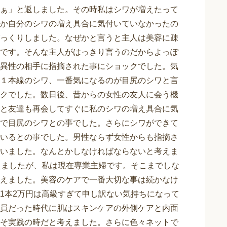
ぁ」と返しました。その時私はシワが増えたって
か自分のシワの増え具合に気付いていなかったの
っくりしました。なぜかと言うと主人は美容に疎
です。そんな主人がはっきり言うのだからよっぽ
異性の相手に指摘された事にショックでした。気
１本線のシワ、一番気になるのが目尻のシワと言
クでした。数日後、昔からの女性の友人に会う機
と友達も再会してすぐに私のシワの増え具合に気
で目尻のシワとの事でした。さらにシワができて
いるとの事でした。男性ならず女性からも指摘さ
いました。なんとかしなければならないと考えま
えましたが、私は現在専業主婦です。そこまでしな
えました。美容のケアで一番大切な事は続かなけ
1本2万円は高級すぎて申し訳ない気持ちになって
員だった時代に肌はスキンケアの外側ケアと内面
そ実践の時だと考えました。さらに色々ネットで