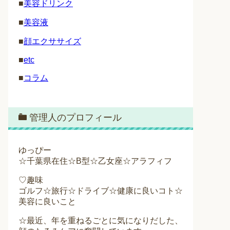
■
美容ドリンク
■
美容液
■
顔エクササイズ
■
etc
■
コラム
管理人のプロフィール
ゆっぴー
☆千葉県在住☆B型☆乙女座☆アラフィフ
♡趣味
ゴルフ☆旅行☆ドライブ☆健康に良いコト☆
美容に良いこと
☆最近、年を重ねるごとに気になりだした、